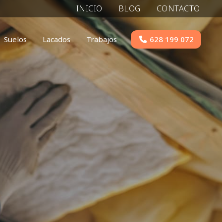
INICIO
BLOG
CONTACTO
628 199 072
Suelos
Lacados
Trabajos