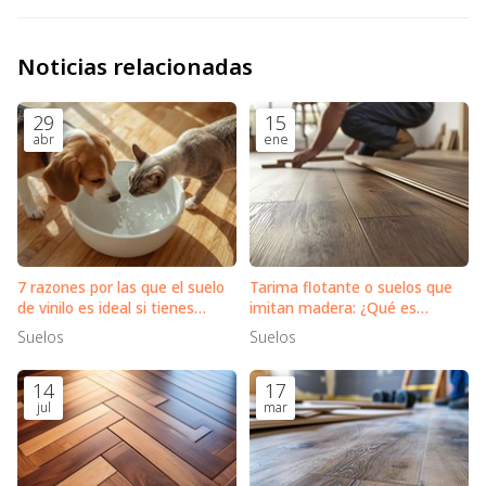
Noticias relacionadas
29
15
abr
ene
7 razones por las que el suelo
Tarima flotante o suelos que
de vinilo es ideal si tienes
imitan madera: ¿Qué es
mascotas en casa
mejor?
Suelos
Suelos
14
17
jul
mar