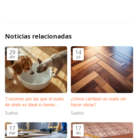
Noticias relacionadas
29
14
abr
jul
7 razones por las que el suelo
¿Cómo cambiar un suelo sin
de vinilo es ideal si tienes
hacer obras?
mascotas en casa
Suelos
Suelos
17
17
mar
dic