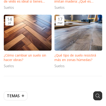
de vinilo es ideal si tienes
imitan madera: ¿Qué es
mascotas en casa
mejor?
Suelos
Suelos
14
17
jul
mar
¿Cómo cambiar un suelo sin
¿Qué tipo de suelo resistirá
hacer obras?
más en zonas húmedas?
Suelos
Suelos
TEMAS