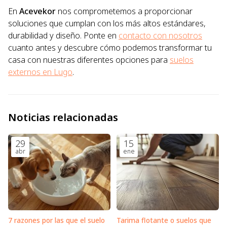
En
Acevekor
nos comprometemos a proporcionar
soluciones que cumplan con los más altos estándares,
durabilidad y diseño. Ponte en
contacto con nosotros
cuanto antes y descubre cómo podemos transformar tu
casa con nuestras diferentes opciones para
suelos
externos en Lugo
.
Noticias relacionadas
29
15
abr
ene
7 razones por las que el suelo
Tarima flotante o suelos que