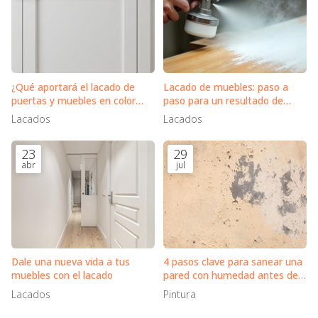
¿Qué aportará el lacado de
Lacado de muebles: paso a
puertas y muebles en color
paso para un resultado de
blanco?
calidad
Lacados
Lacados
23
29
abr
jul
Dale una nueva vida a tus
4 pasos clave para sanear una
muebles con el lacado
pared con humedad antes de
pintarla
Lacados
Pintura