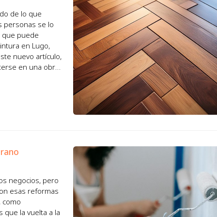
ado de lo que
 personas se lo
os que puede
intura en Lugo,
te nuevo artículo,
eterse en una obra.
a...
erano
os negocios, pero
con esas reformas
, como
que la vuelta a la