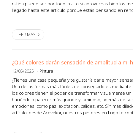
rutina puede ser por todo lo alto si aprovechas bien los me
llegado hasta este artículo porque estás pensando en renov
comercial? Pues entonces estas 5 claves te interesan. 1. Plan
LEER MÁS
¿Qué colores darán sensación de amplitud a mi 
12/05/2025
Pintura
¿Tienes una casa pequeña y te gustaría darle mayor sensa
Una de las formas más fáciles de conseguirlo es mediante l
los colores tienen el poder de transformar visualmente un
haciéndolo parecer más grande y luminoso, además de susc
emociones, como paz, excitación, calidez, etc. Sin más dila
artículo, desde Acevekor, nuestros pintores en Lugo te con
pueden ayudarte a lograr este efecto. ¡Sigue leyendo y to...