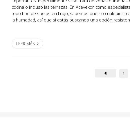
importantes. Especialmente si se trata de zonas húmedas 
cocina o incluso las terrazas. En Acevekor, como especialis
todo tipo de suelos en Lugo, sabemos que no cualquier mat
la humedad, así que si estás buscando una opción resisten
contamos cuáles son las mejores alternativas....
LEER MÁS
1
Acevekor - Em