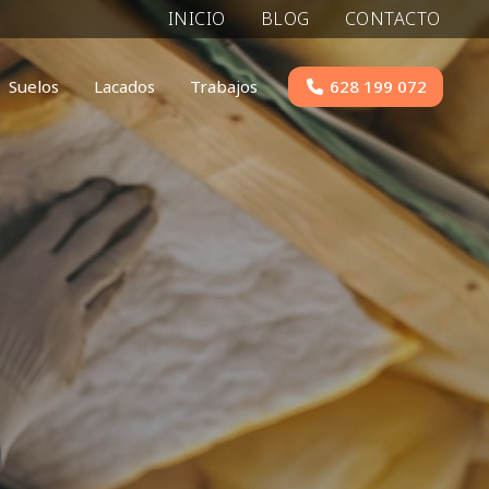
INICIO
BLOG
CONTACTO
628 199 072
Suelos
Lacados
Trabajos