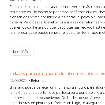
Cambiar el suelo de una casa suena, a veces, más complic
realmente es. De hecho te podemos confirmar que muchas
piensan dos veces por miedo a las obras, el polvo o el ca
generar. Pero desde Acevekor, tu empresa de reformas y p
queremos contarte algo que, dado que has llegado hasta es
te interesa: sí, se puede renovar el suelo sin tener que m
¡No conviertas al suelo en el gran olvidado! ¿Tienes un baño 
LEER MÁS
5 claves para reformar un local comercial este v
09/06/2025
Reformas
El verano puede parecer un momento tranquilo para algun
también es una oportunidad perfecta para ponerse al día 
que llevas tiempo posponiendo. De hecho, desde Acevekor
especialistas en pintura y reformas en Lugo, te aseguramos 