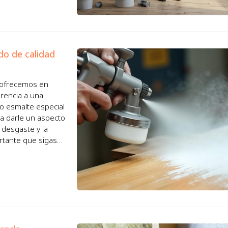
do de calidad
 ofrecemos en
rencia a una
 o esmalte especial
ra darle un aspecto
 desgaste y la
rtante que sigas
 d...