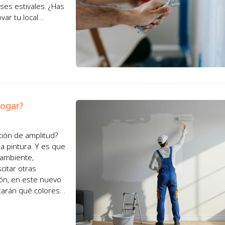
ses estivales. ¿Has
ar tu local
if...
hogar?
ción de amplitud?
a pintura. Y es que
 ambiente,
itar otras
ción, en este nuevo
tarán qué colores