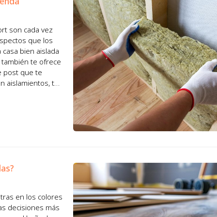
ienda
fort son cada vez
aspectos que los
 casa bien aislada
 también te ofrece
e post que te
 aislamientos, te
das?
ras en los colores
las decisiones más