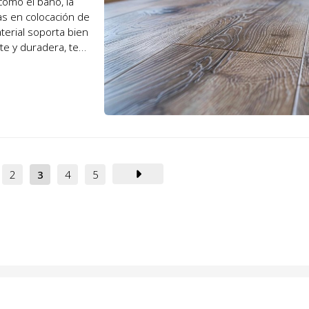
como el baño, la
tas en colocación de
erial soporta bien
te y duradera, te
2
3
4
5
presa de reformas, pinturas y aislam