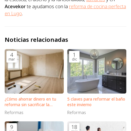
Acevekor
te ayudamos con la
reforma de cocina perfecta
en Lugo
.
Noticias relacionadas
4
1
mar
dic
¿Cómo ahorrar dinero en tu
5 claves para reformar el baño
reforma sin sacrificar la
este invierno
calidad?
Reformas
Reformas
9
18