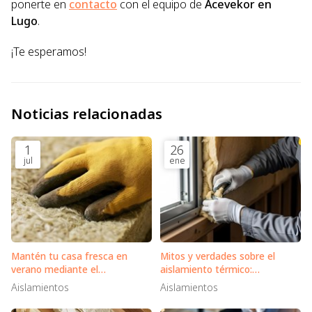
ponerte en
contacto
con el equipo de
Acevekor en
Lugo
.
¡Te esperamos!
Noticias relacionadas
1
26
jul
ene
Mantén tu casa fresca en
Mitos y verdades sobre el
verano mediante el
aislamiento térmico:
aislamiento inteligente
¿realmente se ahorra en la
Aislamientos
Aislamientos
factura?