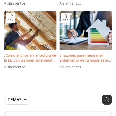
aislamiento inteligente
¿realmente se ahorra en la
Aislamientos
Aislamientos
factura?
12
8
nov
sep
¿Cómo ahorrar en la factura de
5 razones para mejorar el
la luz con un buen aislamiento
aislamiento de tu hogar este
en tu vivienda?
otoño
Aislamientos
Aislamientos
TEMAS